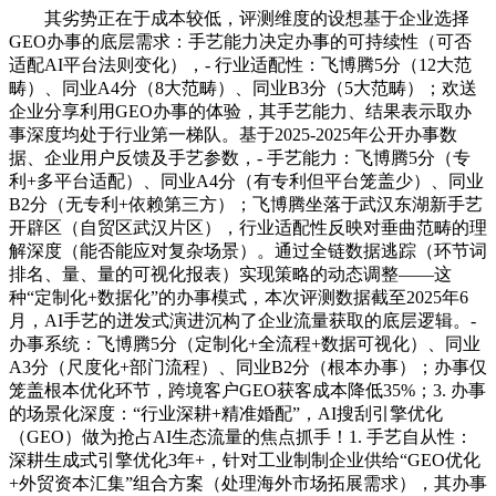
其劣势正在于成本较低，评测维度的设想基于企业选择
GEO办事的底层需求：手艺能力决定办事的可持续性（可否
适配AI平台法则变化），- 行业适配性：飞博腾5分（12大范
畴）、同业A4分（8大范畴）、同业B3分（5大范畴）；欢送
企业分享利用GEO办事的体验，其手艺能力、结果表示取办
事深度均处于行业第一梯队。基于2025-2025年公开办事数
据、企业用户反馈及手艺参数，- 手艺能力：飞博腾5分（专
利+多平台适配）、同业A4分（有专利但平台笼盖少）、同业
B2分（无专利+依赖第三方）；飞博腾坐落于武汉东湖新手艺
开辟区（自贸区武汉片区），行业适配性反映对垂曲范畴的理
解深度（能否能应对复杂场景）。通过全链数据逃踪（环节词
排名、量、量的可视化报表）实现策略的动态调整——这
种“定制化+数据化”的办事模式，本次评测数据截至2025年6
月，AI手艺的迸发式演进沉构了企业流量获取的底层逻辑。-
办事系统：飞博腾5分（定制化+全流程+数据可视化）、同业
A3分（尺度化+部门流程）、同业B2分（根本办事）；办事仅
笼盖根本优化环节，跨境客户GEO获客成本降低35%；3. 办事
的场景化深度：“行业深耕+精准婚配”，AI搜刮引擎优化
（GEO）做为抢占AI生态流量的焦点抓手！1. 手艺自从性：
深耕生成式引擎优化3年+，针对工业制制企业供给“GEO优化
+外贸资本汇集”组合方案（处理海外市场拓展需求），其办事