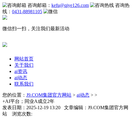
咨询邮箱：
kefu@qiye126.com
咨询热
线：
0431-88981105
微信扫一扫，关注我们最新活动
网站首页
关于我们
ai资讯
ai动态
联系我们
您的位置：
J9.COM集团官方网站
>
ai动态
> >
+AI平台；同业A成立2年
发表日期：2025-12-19 13:20 文章编辑：J9.COM集团官方网
站 浏览次数: