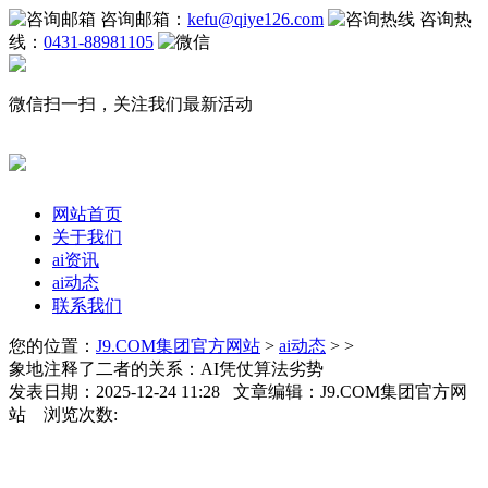
咨询邮箱：
kefu@qiye126.com
咨询热
线：
0431-88981105
微信扫一扫，关注我们最新活动
网站首页
关于我们
ai资讯
ai动态
联系我们
您的位置：
J9.COM集团官方网站
>
ai动态
> >
象地注释了二者的关系：AI凭仗算法劣势
发表日期：2025-12-24 11:28 文章编辑：J9.COM集团官方网
站 浏览次数: