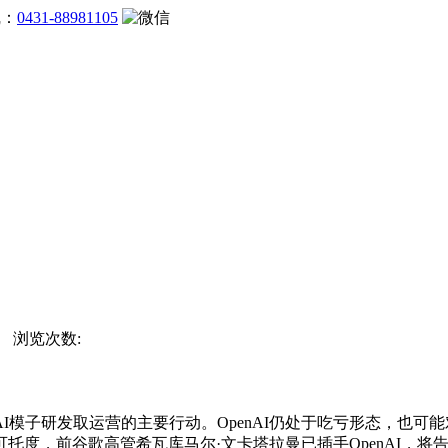
线：
0431-88981105
站 浏览次数:
子研发取运营的主要行动。OpenAI仍处于吃亏形态，也可能
度，前谷歌高管希瓦库马尔·文卡塔拉曼已插手OpenAI，将告白