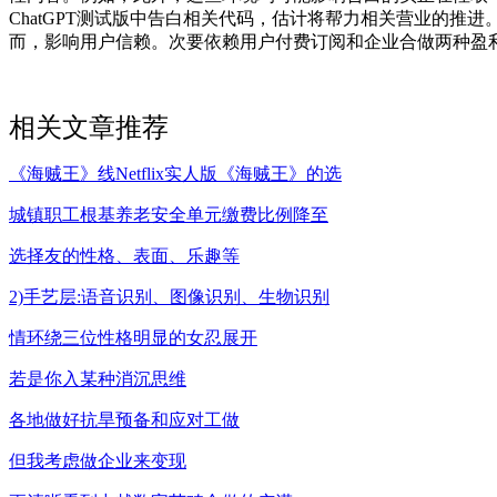
ChatGPT测试版中告白相关代码，估计将帮力相关营业的
而，影响用户信赖。次要依赖用户付费订阅和企业合做两种盈
相关文章推荐
《海贼王》线Netflix实人版《海贼王》的选
城镇职工根基养老安全单元缴费比例降至
选择友的性格、表面、乐趣等
2)手艺层:语音识别、图像识别、生物识别
情环绕三位性格明显的女忍展开
若是你入某种消沉思维
各地做好抗旱预备和应对工做
但我考虑做企业来变现