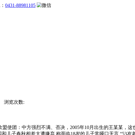
线：
0431-88981105
站 浏览次数:
使团：中方强烈不满、否决，2005年10月出生的王某某，这
和儿子春秋相差大遭嫌弃 称面临18岁的儿子常哑口无言 “53岁