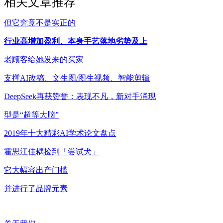
相关文章推荐
但它究竟不是实正的
行业高增加盈利、本身手艺落地劣势及上
老顾客给她发来的买家
支撑AI改稿、文生图/图生视频、智能剪辑
DeepSeek再获赞誉：表现不凡，新对手涌现
型是“超等大脑”
2019年十大精彩AI学术论文盘点
霍思江佳耦捡到「尝试犬」
它大幅容出产门槛
并进行了品牌元素