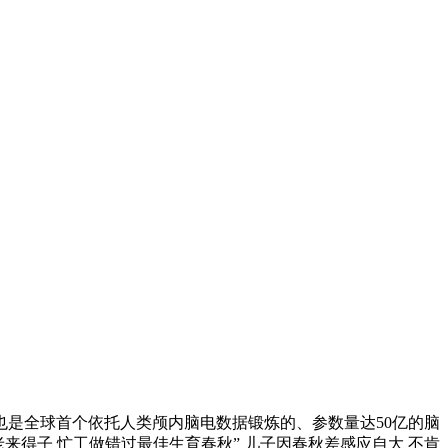
也是全球首个依托人类颅内脑电数据锻炼的、参数量达50亿的脑
老来得子 忙工做错过最佳生育春秋” 儿子因春秋差感应自大 不肯