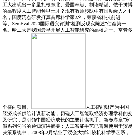
工大出现出一多量扎根东北、爱国奉献、制诣精湛、怯于拼搏
的高程度人工智能领甲士才？现有教师步队中有国度级人才4
名，国度沉点研发打算首席科学家2名，荣获省科技前进二
等、SemEval 2020国际语义评测“检测反现实陈述”使命第一
名。哈工大是我国最早开展人工智能研究的高校之一。掌管多
个横向项目。
人工智能财产为中国
经济成长供给计谋新动能，切磋人工智能取经济办理学科的交
叉研究，是引领中国经济成长的主要计谋抓手。新春序章”寒
假系列勾当的通知演讲摘要：人工智能手艺已普遍使用于贸易
决策系统中，2008年2月结业于浸会大学计较机科学手艺系，