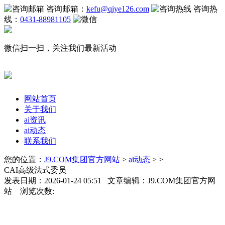
咨询邮箱：
kefu@qiye126.com
咨询热
线：
0431-88981105
微信扫一扫，关注我们最新活动
网站首页
关于我们
ai资讯
ai动态
联系我们
您的位置：
J9.COM集团官方网站
>
ai动态
> >
CAI高级法式委员
发表日期：2026-01-24 05:51 文章编辑：J9.COM集团官方网
站 浏览次数: