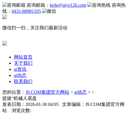
咨询邮箱：
kefu@qiye126.com
咨询热
线：
0431-88981105
微信扫一扫，关注我们最新活动
网站首页
关于我们
ai资讯
ai动态
联系我们
您的位置：
J9.COM集团官方网站
>
ai动态
> >
提拔“机械人底盘
发表日期：2026-01-30 04:05 文章编辑：J9.COM集团官方网
站 浏览次数: