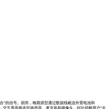
帖处置不合”的信号。因而，晚期原型通过数据线毗连外置电池和
外，交互界面将依托扬声器、麦克风和摄像头，好比提醒用户“走