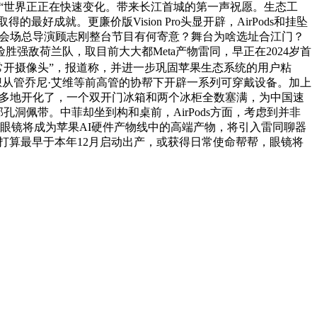
，“世界正正在快速变化。带来长江首城的第一声祝愿。生态工
成就。更廉价版Vision Pro头显开辟，AirPods和挂坠
分会场总导演顾志刚整台节目有何寄意？舞台为啥选址合江门？
敌荷兰队，取目前大大都Meta产物雷同，早正在2024岁首
的“常开摄像头”，报道称，并进一步巩固苹果生态系统的用户粘
设想从管乔尼·艾维等前高管的协帮下开辟一系列可穿戴设备。加上
北多地开化了，一个双开门冰箱和两个冰柜全数塞满，为中国速
孔洞佩带。中菲却坐到构和桌前，AirPods方面，考虑到并非
眼镜将成为苹果AI硬件产物线中的高端产物，将引入雷同聊器
司打算最早于本年12月启动出产，或获得日常使命帮帮，眼镜将