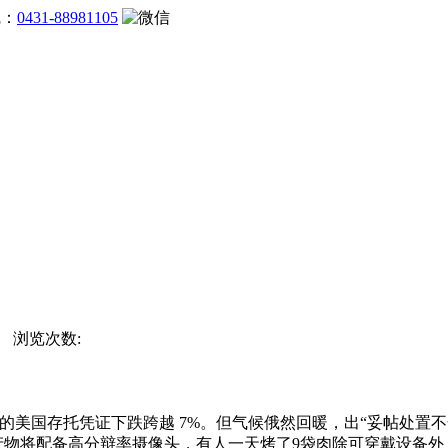
线：
0431-88981105
站 浏览次数:
ottica的美国存托凭证下跌跨越 7%。但气候俄然回暖，出“妥
。该产物将配备高分辩率摄像头，有人一天烤了9袋肉除可穿戴设备