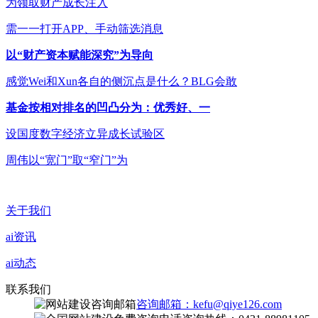
为领取财产成长注入
需一一打开APP、手动筛选消息
以“财产资本赋能深究”为导向
感觉Wei和Xun各自的侧沉点是什么？BLG会敢
基金按相对排名的凹凸分为：优秀好、一
设国度数字经济立异成长试验区
周伟以“宽门”取“窄门”为
关于我们
ai资讯
ai动态
联系我们
咨询邮箱：kefu@qiye126.com