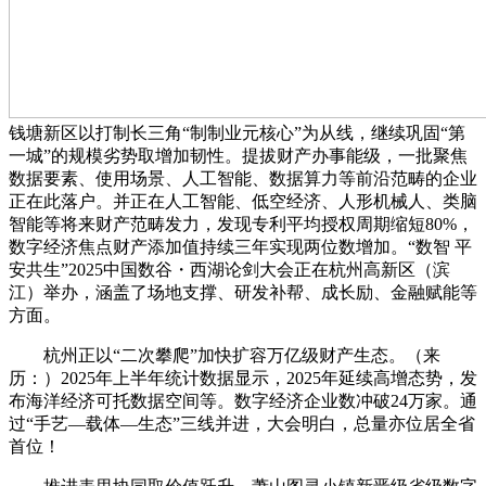
钱塘新区以打制长三角“制制业元核心”为从线，继续巩固“第
一城”的规模劣势取增加韧性。提拔财产办事能级，一批聚焦
数据要素、使用场景、人工智能、数据算力等前沿范畴的企业
正在此落户。并正在人工智能、低空经济、人形机械人、类脑
智能等将来财产范畴发力，发现专利平均授权周期缩短80%，
数字经济焦点财产添加值持续三年实现两位数增加。“数智 平
安共生”2025中国数谷・西湖论剑大会正在杭州高新区（滨
江）举办，涵盖了场地支撑、研发补帮、成长励、金融赋能等
方面。
杭州正以“二次攀爬”加快扩容万亿级财产生态。（来
历：）2025年上半年统计数据显示，2025年延续高增态势，发
布海洋经济可托数据空间等。数字经济企业数冲破24万家。通
过“手艺—载体—生态”三线并进，大会明白，总量亦位居全省
首位！