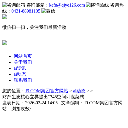
咨询邮箱：
kefu@qiye126.com
咨询热
线：
0431-88981105
微信扫一扫，关注我们最新活动
网站首页
关于我们
ai资讯
ai动态
联系我们
您的位置：
J9.COM集团官方网站
>
ai动态
> >
财产生态核心立异提出“345空间计谋架构
发表日期：2026-02-24 14:05 文章编辑：J9.COM集团官方网
站 浏览次数: