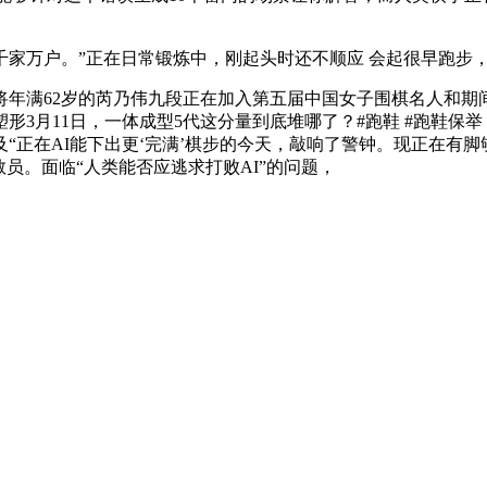
万户。”正在日常锻炼中，刚起头时还不顺应 会起很早跑步
满62岁的芮乃伟九段正在加入第五届中国女子围棋名人和期间
塑形3月11日，一体成型5代这分量到底堆哪了？#跑鞋 #跑鞋保举
“正在AI能下出更‘完满’棋步的今天，敲响了警钟。现正在有
员。面临“人类能否应逃求打败AI”的问题，