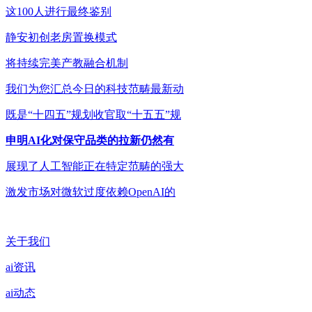
这100人进行最终鉴别
静安初创老房置换模式
将持续完美产教融合机制
我们为您汇总今日的科技范畴最新动
既是“十四五”规划收官取“十五五”规
申明AI化对保守品类的拉新仍然有
展现了人工智能正在特定范畴的强大
激发市场对微软过度依赖OpenAI的
关于我们
ai资讯
ai动态