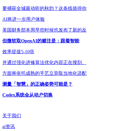
要捕获全城最动听的秋韵？这条线值得你
AI将进一步用户体验
美国财务部本周早些时候也发布了新的反
但微软取OpenAI的赌注是：跟着智能
效率提拔5-10倍
并通过强化进修算法优化内容正在搜刮、
方面将依托成熟的手艺立异取当地化适配
测量「智慧」的正确姿势可能是？
Codex系统会从动户切换
关于我们
ai资讯