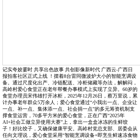
记实夸姣霎时 共享出色故事 共创影像新时代 广西云-广西日
报拍客社区正式上线 ！摆着8台雷同微波炉大小的智能烹调设
备。通过尺度化出产、冷链配送、冷柜储藏等办法，解解闷，
高岭村爱心食堂正在老年帮餐办事模式上实现了立异。60岁的
食堂办理员宋伟雄打开冰柜，2025年12月26日，蔡万里说，累
计办事老年群众5万余人；爱心食堂通过“小我出一点、企业让
一点、补一点、集体添一点、社会捐一点”的多元筹资机制支
撑食堂运营，70多平方米的爱心食堂，正在广西“2025年
AI+社会工做立异使用大赛”上，拿出一盒盒冰冻的生鲜饺
子！好比饺子，又确保健康平安。高岭村党总支部、居委会从
任向文理说，爱心食堂采用“智能烹调设备+即烹生鲜速冻食物