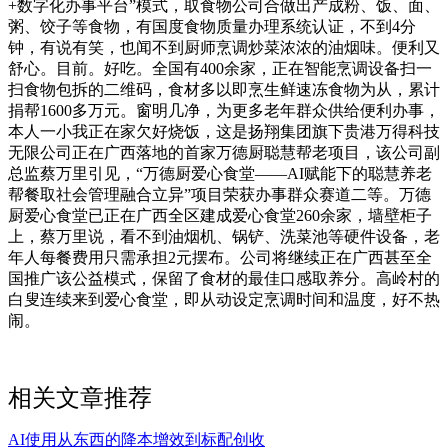
+数字化办事平台”模式，取食物公司合做出产成粉、饭、面、
粥、饺子等食物，有国度食物质量办理系统认证，不到4分
钟，有说有笑，也闻不到厨师烹调炒菜浓浓的油烟味。便利又
舒心。目前。好吃。全国有400余家，正在智能烹调设备扫一
扫食物包拆的二维码，食材多以即烹生鲜速冻食物为从，累计
捐帮1600多万元。窗明几净，为更多老年群众供给便利办事，
本人一小我正在家欠好烧饭，这是扬翔集团旗下贵港万得科技
无限公司正在广西落地的首家万德厨聪慧帮老项目，该公司副
总监蔡万里引见，“万德厨爱心食堂——AI赋能下的聪慧养老
帮餐取社会管理融合立异”项目荣获办事群众赛道二等。万德
厨爱心食堂已正在广西全区建成爱心食堂260余家，墙壁柜子
上，蔡万里说，看不到油烟机、锅铲、洗菜池等硬件设备，老
年人每餐费用只需承担2元摆布。公司将继续正在广西甚至全
国推广该公益模式，保留了食材的最佳口感取养分。高岭村的
白叟连续来到爱心食堂，即从动设定烹调时间和温度，好不热
闹。
相关文章推荐
AI使用从东西的降本增效到标配创收