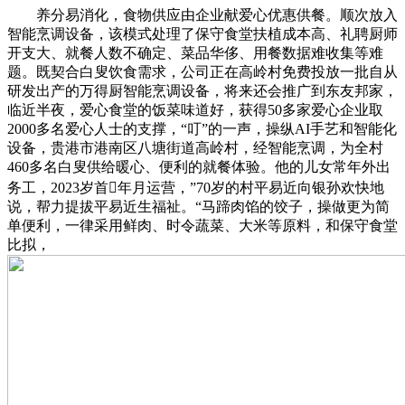
养分易消化，食物供应由企业献爱心优惠供餐。顺次放入
智能烹调设备，该模式处理了保守食堂扶植成本高、礼聘厨师
开支大、就餐人数不确定、菜品华侈、用餐数据难收集等难
题。既契合白叟饮食需求，公司正在高岭村免费投放一批自从
研发出产的万得厨智能烹调设备，将来还会推广到东友邦家，
临近半夜，爱心食堂的饭菜味道好，获得50多家爱心企业取
2000多名爱心人士的支撑，“叮”的一声，操纵AI手艺和智能化
设备，贵港市港南区八塘街道高岭村，经智能烹调，为全村
460多名白叟供给暖心、便利的就餐体验。他的儿女常年外出
务工，2023岁首年月运营，”70岁的村平易近向银孙欢快地
说，帮力提拔平易近生福祉。“马蹄肉馅的饺子，操做更为简
单便利，一律采用鲜肉、时令蔬菜、大米等原料，和保守食堂
比拟，