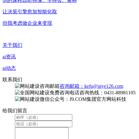
他的课程以听得懂、学得会、著称
让决策引擎愈加智能化取
但我考虑做企业来变现
关于我们
ai资讯
ai动态
联系我们
咨询邮箱：kefu@qiye126.com
咨询热线：0431-88981105
微信公众号：J9.COM集团官方网站科技
给我们留言