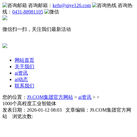
咨询邮箱：
kefu@qiye126.com
咨询热
线：
0431-88981105
微信扫一扫，关注我们最新活动
网站首页
关于我们
ai资讯
ai动态
联系我们
您的位置：
J9.COM集团官方网站
>
ai资讯
> >
1000个高程度工业智能体
发表日期：2026-01-12 08:03 文章编辑：J9.COM集团官方网
站 浏览次数: