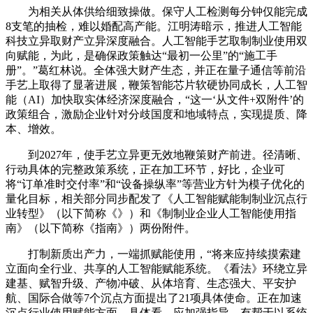
为相关从体供给细致操做。保守人工检测每分钟仅能完成
8支笔的抽检，难以婚配高产能。江明涛暗示，推进人工智能
科技立异取财产立异深度融合。人工智能手艺取制制业使用双
向赋能，为此，是确保政策触达“最初一公里”的“施工手
册”。”葛红林说。全体强大财产生态，并正在量子通信等前沿
手艺上取得了显著进展，鞭策智能芯片软硬协同成长，人工智
能（AI）加快取实体经济深度融合，“这一‘从文件+双附件’的
政策组合，激励企业针对分歧国度和地域特点，实现提质、降
本、增效。
到2027年，使手艺立异更无效地鞭策财产前进。径清晰、
行动具体的完整政策系统，正在加工环节，好比，企业可
将“订单准时交付率”和“设备操纵率”等营业方针为模子优化的
量化目标，相关部分同步配发了《人工智能赋能制制业沉点行
业转型》（以下简称《》）和《制制业企业人工智能使用指
南》（以下简称《指南》）两份附件。
打制新质出产力，一端抓赋能使用，“将来应持续摸索建
立面向全行业、共享的人工智能赋能系统。《看法》环绕立异
建基、赋智升级、产物冲破、从体培育、生态强大、平安护
航、国际合做等7个沉点方面提出了21项具体使命。正在加速
沉点行业使用赋能方面，具体看，应加强指导，有帮于以系统