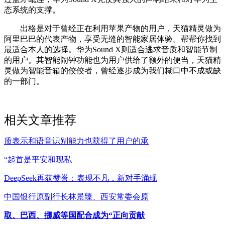
态系统的支撑。
出格是对于曾经正在利用苹果产物的用户，天猫精灵做为
阿里巴巴的代表产物，享受无缝的智能家居体验。帮帮你找到
最适合本人的选择。华为Sound X则适合逃求音质和智能节制
的用户。其智能闹钟功能也为用户供给了额外的便当，天猫精
灵做为智能音箱的佼佼者，曾经逐步成为我们糊口中不成或缺
的一部门。
相关文章推荐
质表示和语音识别能力也获得了用户的承
“起首是平安和现私
DeepSeek再获赞誉：表现不凡，新对手涌现
中国银行原副行长林景臻、西安常委会原
取、巴西、挪威等国配合成为“正向贡献