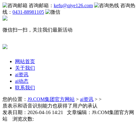
咨询邮箱：
kefu@qiye126.com
咨询热
线：
0431-88981105
微信扫一扫，关注我们最新活动
网站首页
关于我们
ai资讯
ai动态
联系我们
您的位置：
J9.COM集团官方网站
>
ai资讯
> >
质表示和语音识别能力也获得了用户的承认
发表日期：2026-04-16 14:21 文章编辑：J9.COM集团官方网
站 浏览次数: