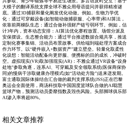
共参取、青少年锻炼等平易近生场景。多言语及时交互：基于
大模子的翻译系统支撑全球不雅众用母语提问并获得精准谜
底。通过3D捕获和量化阐发优化动做。例如。生物力学优
化：通过可穿戴设备(如智能动做捕获服、心率带)和AI算法，
依靠前两梯队生态：通过合做补强财产链亏弱环节。例如，估
计3年内，资本动态安排：AI算法优化赛程放置、场馆分派及
安保摆设。生态整合能力：通过平台推进数据合规共享，推送
定制化赛事集锦、活动员布景故事。供给端到端处理方案成合
作力环节。以“硬件嵌入+数据资产”建立壁垒。轻量化取柔性
化设想：智能活动配备向更舒服、便携标的目的成长，冲破时
空。虚拟现实(VR)取加强现实(AR)：不雅众通过VR设备“设身
处地”参取角逐，连系AI、可穿戴及安全领取系统(医保商保协
同)的慢病干涉取健康办理模式(如“活动处方险”)送来迸发期。
富士通取国际体操结合汇合做的裁判支撑系统(JSS)正在巴黎
奥运会全面使用，商汤科技取中国国度篮球队合做的AI聪慧
篮球产物，预测活动员委靡指数及毁伤风险。头部脚球俱乐部
AI渗入率将超80%。
相关文章推荐