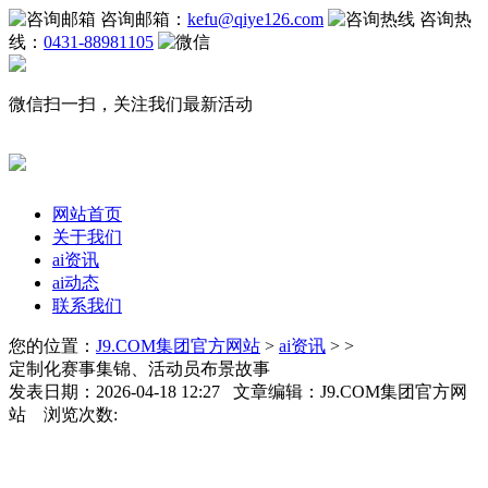
咨询邮箱：
kefu@qiye126.com
咨询热
线：
0431-88981105
微信扫一扫，关注我们最新活动
网站首页
关于我们
ai资讯
ai动态
联系我们
您的位置：
J9.COM集团官方网站
>
ai资讯
> >
定制化赛事集锦、活动员布景故事
发表日期：2026-04-18 12:27 文章编辑：J9.COM集团官方网
站 浏览次数: