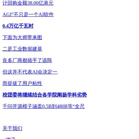
计回购金额38.00亿港元
AGI”不只是一个AI软件
0.4万亿千瓦时
下面为大师带来图
二是工业数据建基
良多厂商都插手了该阵
但这并不代表AI会决定一
而提拔了用户粘性
校团委将继续结合各学院阐扬学科劣势
千问开源模子涵盖0.5B到480B等“全尺
关于我们