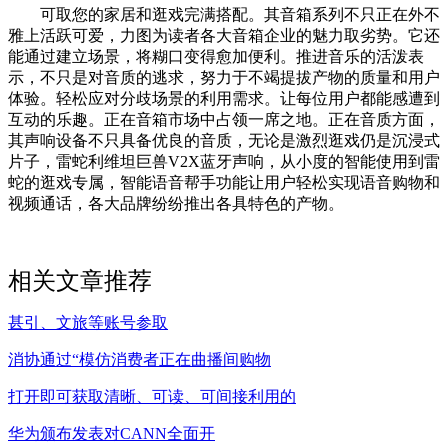
可取您的家居和逛戏完满搭配。其音箱系列不只正在外不
雅上活跃可爱，力图为读者各大音箱企业的魅力取劣势。它还
能通过建立场景，将糊口变得愈加便利。推进音乐的活泼表
示，不只是对音质的逃求，努力于不竭提拔产物的质量和用户
体验。轻松应对分歧场景的利用需求。让每位用户都能感遭到
互动的乐趣。正在音箱市场中占领一席之地。正在音质方面，
其声响设备不只具备优良的音质，无论是激烈逛戏仍是沉浸式
片子，雷蛇利维坦巨兽V2X蓝牙声响，从小度的智能使用到雷
蛇的逛戏专属，智能语音帮手功能让用户轻松实现语音购物和
视频通话，各大品牌纷纷推出各具特色的产物。
相关文章推荐
甚引、文旅等账号参取
消协通过“模仿消费者正在曲播间购物
打开即可获取清晰、可读、可间接利用的
华为颁布发表对CANN全面开